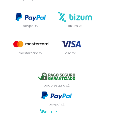
paypal x2
bizum x2
mastercard x2
visa x2 1
pago seguro x2
paypal x2